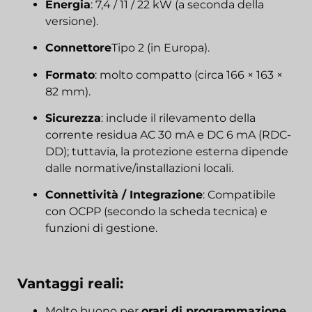
Energia
: 7,4 / 11 / 22 kW (a seconda della
versione).
Connettore
Tipo 2 (in Europa).
Formato
: molto compatto (circa 166 × 163 ×
82 mm).
Sicurezza
: include il rilevamento della
corrente residua AC 30 mA e DC 6 mA (RDC-
DD); tuttavia, la protezione esterna dipende
dalle normative/installazioni locali.
Connettività / Integrazione
: Compatibile
con OCPP (secondo la scheda tecnica) e
funzioni di gestione.
Vantaggi reali:
Molto buono per
orari di programmazione