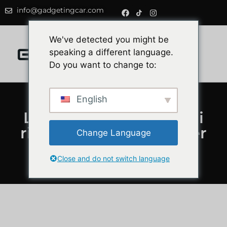
info@gadgetingcar.com
0
We've detected you might be
speaking a different language.
Do you want to change to:
English
Le 3 migliori stazioni di
ricarica domestiche per
Change Language
auto elettriche
Close and do not switch language