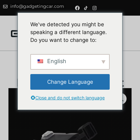
info@gadgetingcar.com
0
We've detected you might be
speaking a different language.
Do you want to change to:
English
Duales USB-
Motorradladegerät
Change Language
Close and do not switch language