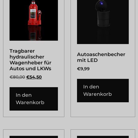
Tragbarer
Autoaschenbecher
hydraulischer
mit LED
Wagenheber für
Autos und LKWs
€
9,99
€
80,00
€
54,50
In den
Warenkorb
In den
Warenkorb