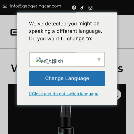
info@gadgetingcar.com
0
We've detected you might be
speaking a different language.
Do you want to change to:
English
Wasserabweisendes
Spray
Change Language
Close and do not switch language