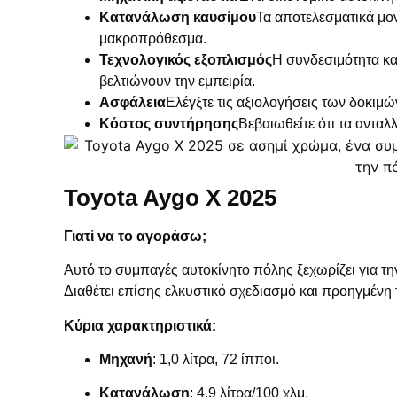
Κατανάλωση καυσίμου
Τα αποτελεσματικά μο
μακροπρόθεσμα.
Τεχνολογικός εξοπλισμός
Η συνδεσιμότητα κ
βελτιώνουν την εμπειρία.
Ασφάλεια
Ελέγξτε τις αξιολογήσεις των δοκιμ
Κόστος συντήρησης
Βεβαιωθείτε ότι τα ανταλ
Toyota Aygo X 2025
Γιατί να το αγοράσω;
Αυτό το συμπαγές αυτοκίνητο πόλης ξεχωρίζει για την
Διαθέτει επίσης ελκυστικό σχεδιασμό και προηγμένη τ
Κύρια χαρακτηριστικά:
Μηχανή
: 1,0 λίτρα, 72 ίπποι.
Κατανάλωση
: 4,9 λίτρα/100 χλμ.