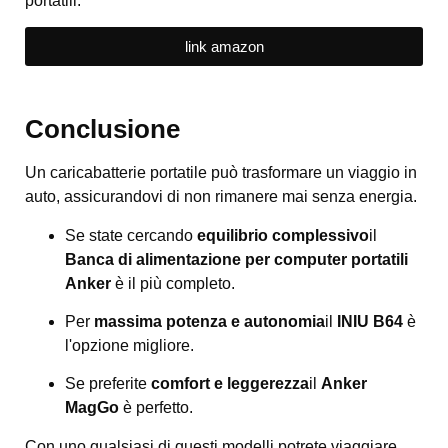
portatili.
link amazon
Conclusione
Un caricabatterie portatile può trasformare un viaggio in
auto, assicurandovi di non rimanere mai senza energia.
Se state cercando
equilibrio complessivo
il
Banca di alimentazione per computer portatili
Anker
è il più completo.
Per
massima potenza e autonomia
il
INIU B64
è
l'opzione migliore.
Se preferite
comfort e leggerezza
il
Anker
MagGo
è perfetto.
Con uno qualsiasi di questi modelli potrete viaggiare