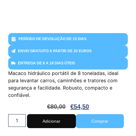
PERÍODO DE DEVOLUÇÃO DE 15 DIAS
ENVIO GRATUITO A PARTIR DE 20 EUROS
ENTREGA DE 6 A 18 DIAS ÚTEIS
Macaco hidráulico portátil de 8 toneladas, ideal
para levantar carros, caminhões e tratores com
segurança e facilidade. Robusto, compacto e
confiável.
€
80,00
€
54,50
Adicionar
Comprar