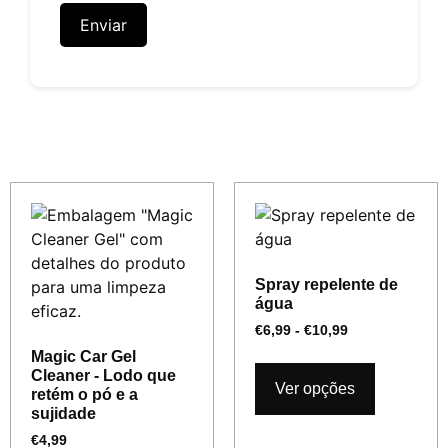
Produtos Relacionados
Spray repelente de
água
€
6,99
-
€
10,99
Magic Car Gel
Cleaner - Lodo que
Ver opções
retém o pó e a
sujidade
€
4,99