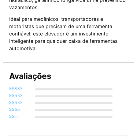
vazamentos.
Ideal para mecânicos, transportadores e
motoristas que precisam de uma ferramenta
confiável, este elevador é um investimento
inteligente para qualquer caixa de ferramentas
automotiva.
Avaliações
Avaliação
5
de
5
Avaliação
4
de 5
Avaliação
3
de 5
Avaliação
2
de
Avaliação
5
1
de
5