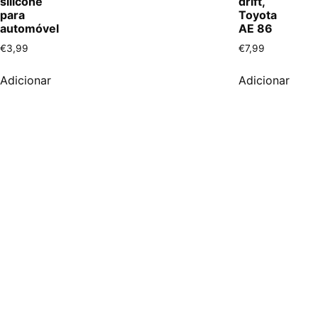
silicone
drift,
para
Toyota
automóvel
AE 86
€
3,99
€
7,99
Adicionar
Adicionar