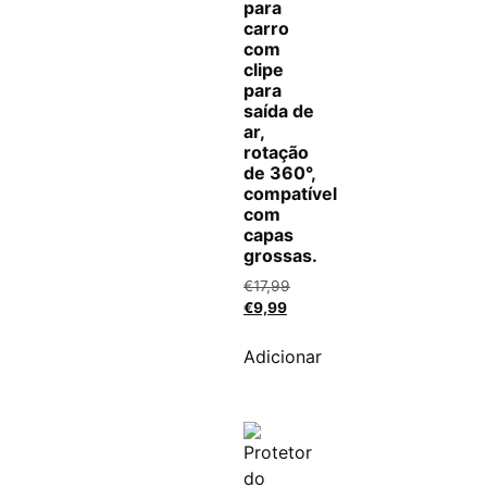
para
carro
com
clipe
para
saída de
ar,
rotação
de 360°,
compatível
com
capas
grossas.
€
17,99
€
9,99
Adicionar