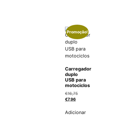
Promoção!
Carregador
duplo
USB para
motociclos
€
16,75
€
7,96
Adicionar