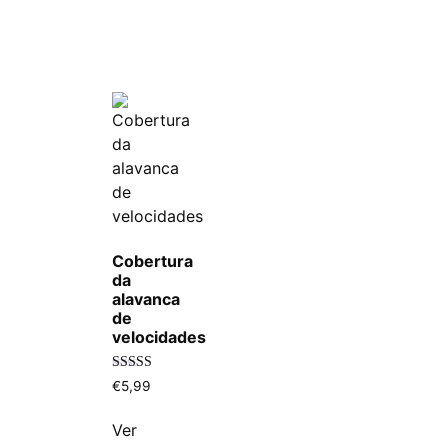
Cobertura
da
alavanca
de
velocidades
Avaliação
€
5,99
5.00
de 5
Ver