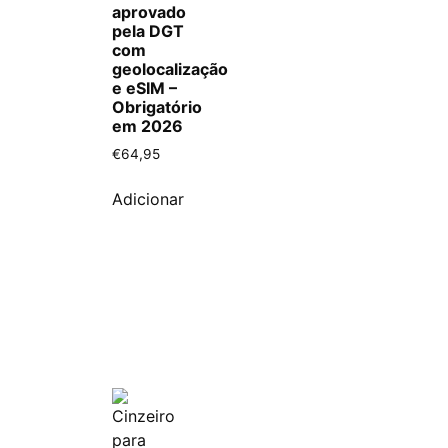
aprovado
pela DGT
com
geolocalização
e eSIM –
Obrigatório
em 2026
€
64,95
Adicionar