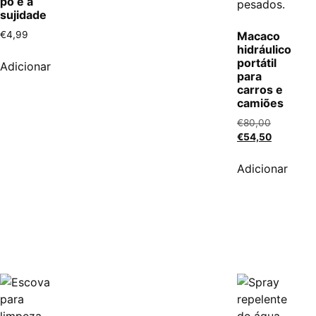
pó e a
sujidade
€
4,99
Macaco
hidráulico
portátil
Adicionar
para
carros e
camiões
€
80,00
€
54,50
Adicionar