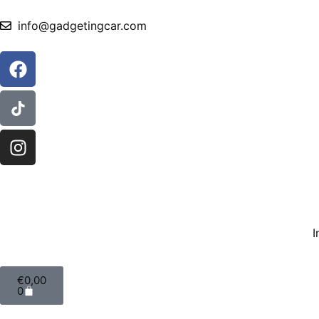
info@gadgetingcar.com
I
€
0,00
0