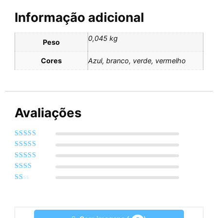
Informação adicional
0,045 kg
Peso
Cores
Azul, branco, verde, vermelho
Avaliações
Avaliação
5
de
5
Avaliação
4
de 5
Avaliação
3
de 5
Avaliação
2
de
Avaliação
5
1
de
5