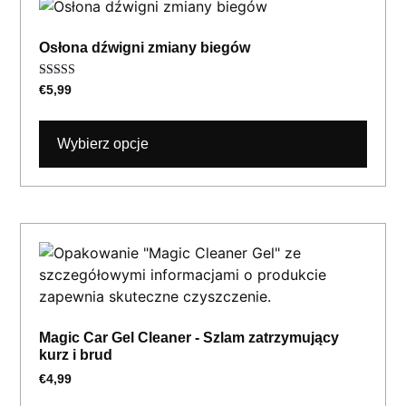
Osłona dźwigni zmiany biegów
Oceniono
€
5,99
5.00
na 5
Wybierz opcje
Magic Car Gel Cleaner - Szlam zatrzymujący
kurz i brud
€
4,99