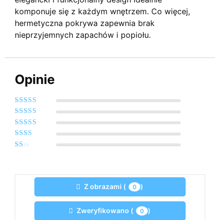
komponuje się z każdym wnętrzem. Co więcej,
hermetyczna pokrywa zapewnia brak
nieprzyjemnych zapachów i popiołu.
Opinie
Oceniono
5
na
5
Oceniono
4
na 5
Oceniono
3
na 5
Oceniono
2
na
Oceniono
5
1
na
5
Z obrazami (
)
0
Zweryfikowano (
)
0