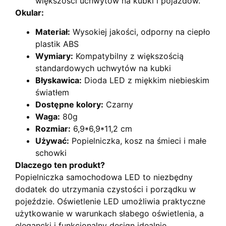
większości uchwytów na kubki i pojazdów.
Okular:
Materiał:
Wysokiej jakości, odporny na ciepło
plastik ABS
Wymiary:
Kompatybilny z większością
standardowych uchwytów na kubki
Błyskawica:
Dioda LED z miękkim niebieskim
światłem
Dostępne kolory:
Czarny
Waga:
80g
Rozmiar:
6,9*6,9*11,2 cm
Używać:
Popielniczka, kosz na śmieci i małe
schowki
Dlaczego ten produkt?
Popielniczka samochodowa LED to niezbędny
dodatek do utrzymania czystości i porządku w
pojeździe. Oświetlenie LED umożliwia praktyczne
użytkowanie w warunkach słabego oświetlenia, a
elegancki i funkcjonalny design idealnie