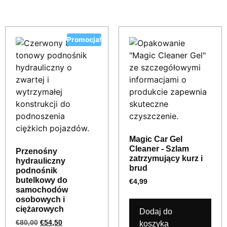
Podobne produkty
Promocja!
Magic Car Gel
Cleaner - Szlam
Przenośny
zatrzymujący kurz i
hydrauliczny
brud
podnośnik
butelkowy do
€
4,99
samochodów
osobowych i
ciężarowych
Dodaj do
€
80,00
€
54,50
koszyka