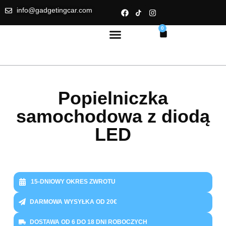
info@gadgetingcar.com
0
Popielniczka
samochodowa z diodą
LED
15-DNIOWY OKRES ZWROTU
DARMOWA WYSYŁKA OD 20€
DOSTAWA OD 6 DO 18 DNI ROBOCZYCH