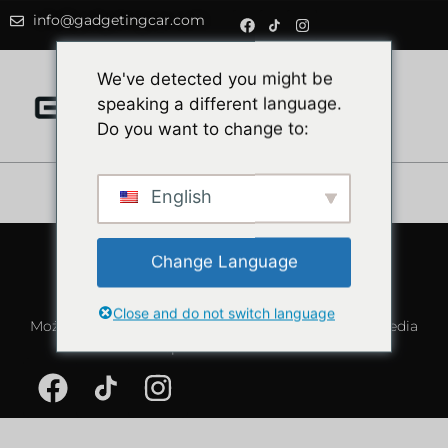
info@gadgetingcar.com
0
We've detected you might be
speaking a different language.
Do you want to change to:
English
Kontakt
Change Language
W razie pytań prosimy o kontakt! Odpowiemy
najszybciej, jak to możliwe.
Close and do not switch language
Można się z nami skontaktować również poprzez media
społecznościowe: