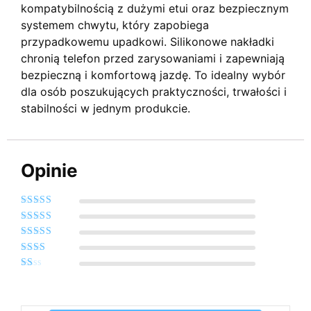
kompatybilnością z dużymi etui oraz bezpiecznym
systemem chwytu, który zapobiega
przypadkowemu upadkowi. Silikonowe nakładki
chronią telefon przed zarysowaniami i zapewniają
bezpieczną i komfortową jazdę. To idealny wybór
dla osób poszukujących praktyczności, trwałości i
stabilności w jednym produkcie.
Opinie
Oceniono
5
na
5
Oceniono
4
na 5
Oceniono
3
na 5
Oceniono
2
na
Oceniono
5
1
na
5