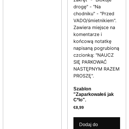
Szablon
"Zaparkowałeś jak
C*lo".
€
8,99
Dodaj do