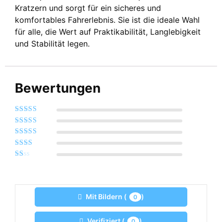
Kratzern und sorgt für ein sicheres und
komfortables Fahrerlebnis. Sie ist die ideale Wahl
für alle, die Wert auf Praktikabilität, Langlebigkeit
und Stabilität legen.
Bewertungen
Bewertet mit
5
von 5
Bewertet
mit
4
von 5
Bewertet
mit
3
Bewertet
von 5
mit
2
Bewertet
von 5
mit
1
von
5
Mit Bildern (
)
0
Verifiziert (
)
0