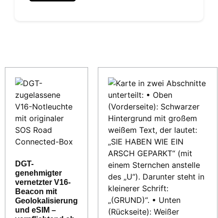
Ähnliche Produkte
DGT-
genehmigter
vernetzter V16-
Beacon mit
Geolokalisierung
und eSIM –