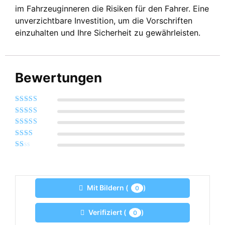
im Fahrzeuginneren die Risiken für den Fahrer. Eine
unverzichtbare Investition, um die Vorschriften
einzuhalten und Ihre Sicherheit zu gewährleisten.
Bewertungen
Bewertet mit
5
von 5
Bewertet
mit
4
von 5
Bewertet
mit
3
Bewertet
von 5
mit
2
Bewertet
von 5
mit
1
von
5
Mit Bildern (
)
0
Verifiziert (
)
0