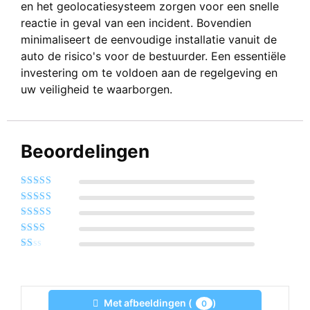
en het geolocatiesysteem zorgen voor een snelle
reactie in geval van een incident. Bovendien
minimaliseert de eenvoudige installatie vanuit de
auto de risico's voor de bestuurder. Een essentiële
investering om te voldoen aan de regelgeving en
uw veiligheid te waarborgen.
Beoordelingen
Beoordeeld
met
5
van de 5
Beoordeeld
sterren
met
4
van
Beoordeeld
de 5 sterren
met
3
Beoordeeld
van de 5
met
2
sterren
Beoordeeld
van
met
de 5
1
sterren
van
de
Met afbeeldingen (
)
0
5