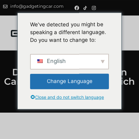
info@gadgetingcar.com
0
We've detected you might be
speaking a different language.
Do you want to change to:
English
Die 5 besten kabellosen
CarPlay-Adapter (Vergleich
Change Language
2026)
Close and do not switch language