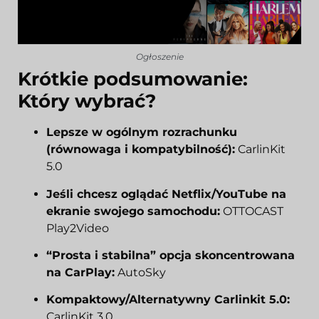
Ogłoszenie
Krótkie podsumowanie:
Który wybrać?
Lepsze w ogólnym rozrachunku
(równowaga i kompatybilność):
CarlinKit
5.0
Jeśli chcesz oglądać Netflix/YouTube na
ekranie swojego samochodu:
OTTOCAST
Play2Video
“Prosta i stabilna” opcja skoncentrowana
na CarPlay:
AutoSky
Kompaktowy/Alternatywny Carlinkit 5.0:
CarlinKit 3.0