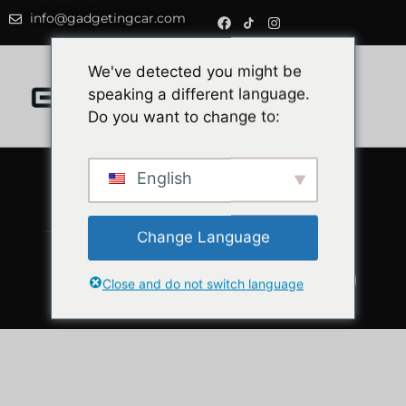
info@gadgetingcar.com
0
We've detected you might be
speaking a different language.
Do you want to change to:
English
5 najlepszych
bezprzewodowych
Change Language
adapterów CarPlay
(porównanie z 2026 r.)
Close and do not switch language