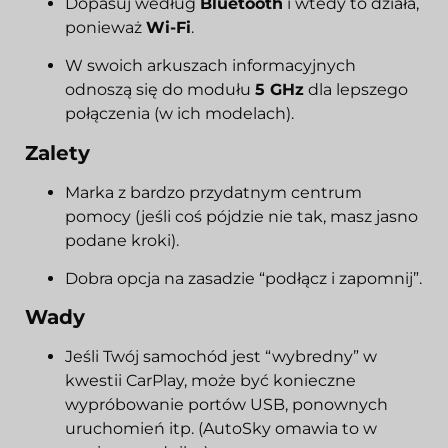
Dopasuj według
Bluetooth
i wtedy to działa,
ponieważ
Wi-Fi
.
W swoich arkuszach informacyjnych
odnoszą się do modułu
5 GHz
dla lepszego
połączenia (w ich modelach).
Zalety
Marka z bardzo przydatnym centrum
pomocy (jeśli coś pójdzie nie tak, masz jasno
podane kroki).
Dobra opcja na zasadzie “podłącz i zapomnij”.
Wady
Jeśli Twój samochód jest “wybredny” w
kwestii CarPlay, może być konieczne
wypróbowanie portów USB, ponownych
uruchomień itp. (AutoSky omawia to w