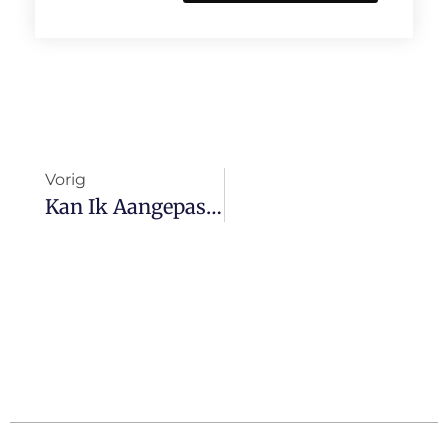
Vorig
Kan Ik Aangepaste Ledverlichting, Sfeerverlichting Of Neonverlichting In Mijn Auto Laten Installeren?