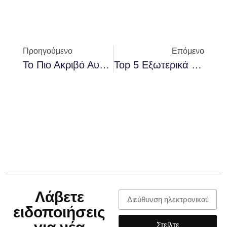
Προηγούμενο
Επόμενο
Το Πιο Ακριβό Αυτοκίνητο Στον Κόσμο: Η Πολυτέλεια Στην Καλύτερη Εκδοχή Της
Top 5 Εξωτερικά TPMS Για Να Εγκαταστήσετε Μόνοι Σας Το 2025
Λάβετε
ειδοποιήσεις
Στείλτε