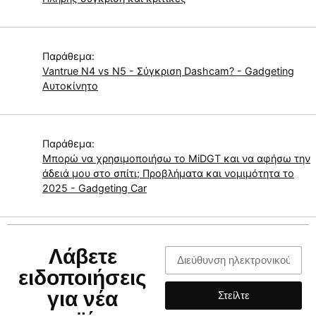
Παράθεμα:
Vantrue N4 vs N5 - Σύγκριση Dashcam? - Gadgeting
Αυτοκίνητο
Παράθεμα:
Μπορώ να χρησιμοποιήσω το MiDGT και να αφήσω την
άδειά μου στο σπίτι; Προβλήματα και νομιμότητα το
2025 - Gadgeting Car
Λάβετε
ειδοποιήσεις
για νέα
Στείλτε