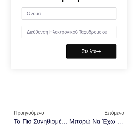
Στείλτε
Προηγούμενο
Επόμενο
Τα Πιο Συνηθισμένα Πρόστιμα Για Οδηγούς Στην Ισπανία (μελέτες Και Στατιστικά Στοιχεία)
Μπορώ Να Έχω Προσαρμοσμένα Φώτα LED, Ατμοσφαιρικά Φώτα Ή Φώτα Νέον Στο Αυτοκίνητό Μου;