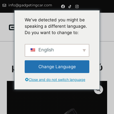
info@gadgetingcar.com
0
We've detected you might be
speaking a different language.
Do you want to change to:
English
Φορτιστής
μοτοσικλέτας διπλού
Change Language
USB
Close and do not switch language