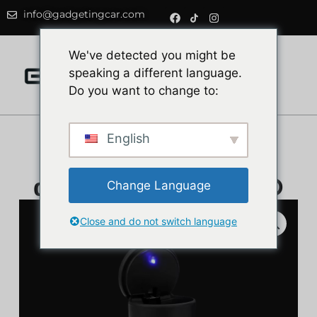
info@gadgetingcar.com
0
We've detected you might be
speaking a different language.
Do you want to change to:
English
Σταχτοδοχείο
αυτοκινήτου, με LED
Change Language
Close and do not switch language