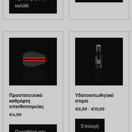
καλάθι
Προστατευτικό
Υδατοαπωθητικό
καθρέφτη
σπρέι
οπισθοπορείας
€
6,99
-
€
10,99
€
4,99
Επιλογή
Προσθήκη στο