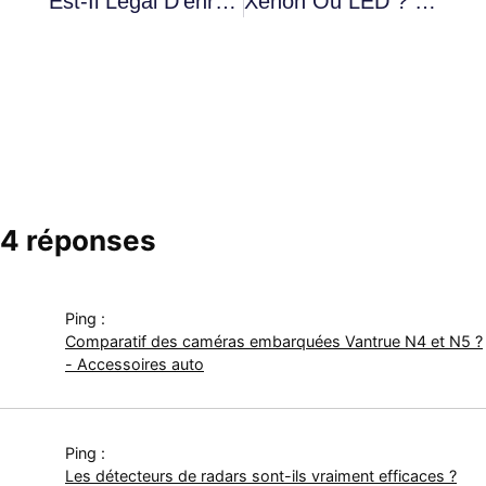
Est-Il Légal D'enregistrer Avec Une Caméra Embarquée En Espagne ? Tout Ce Qu'il Faut Savoir Pour 2025
Xénon Ou LED ? Comparaison Mise À Jour 2025
4 réponses
Ping :
Comparatif des caméras embarquées Vantrue N4 et N5 ?
- Accessoires auto
Ping :
Les détecteurs de radars sont-ils vraiment efficaces ?