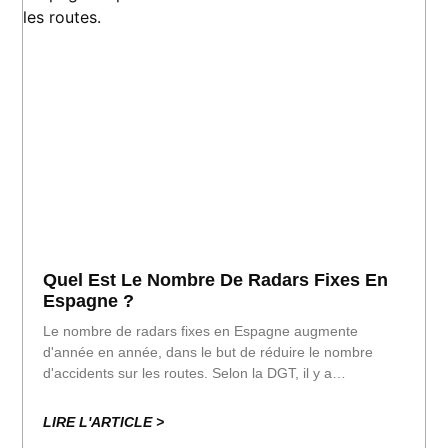
Quel Est Le Nombre De Radars Fixes En
Espagne ?
Le nombre de radars fixes en Espagne augmente
d'année en année, dans le but de réduire le nombre
d'accidents sur les routes. Selon la DGT, il y a
actuellement plus de 2 000 radars fixes répartis sur
l'ensemble du territoire, à raison de 1,5 million d'euros
LIRE L'ARTICLE >
par an.