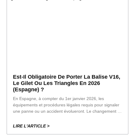
Est-Il Obligatoire De Porter La Balise V16,
Le Gilet Ou Les Triangles En 2026
(Espagne) ?
En Espagne, à compter du 1er janvier 2026, les
équipements et procédures légales requis pour signaler
une panne ou un accident évolueront. Le changement le
plus important est le suivant : le raccordement d’un
gyrophare V16 sera obligatoire et deviendra le seul
LIRE L'ARTICLE >
dispositif requis.