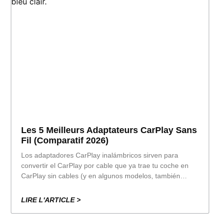
Les 5 Meilleurs Adaptateurs CarPlay Sans
Fil (comparatif 2026)
Los adaptadores CarPlay inalámbricos sirven para
convertir el CarPlay por cable que ya trae tu coche en
CarPlay sin cables (y en algunos modelos, también
Android Auto inalámbrico). La clave: no “añaden”
CarPlay a coches que no lo tienen, solo
LIRE L'ARTICLE >