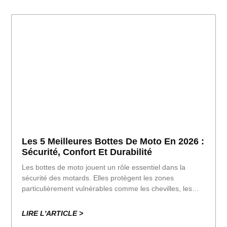
Les 5 Meilleures Bottes De Moto En 2026 :
Sécurité, Confort Et Durabilité
Les bottes de moto jouent un rôle essentiel dans la
sécurité des motards. Elles protègent les zones
particulièrement vulnérables comme les chevilles, les
pieds et les tibias, améliorent la maîtrise de la moto et
réduisent les risques de blessures graves en cas de
LIRE L'ARTICLE >
chute. Contrairement aux chaussures