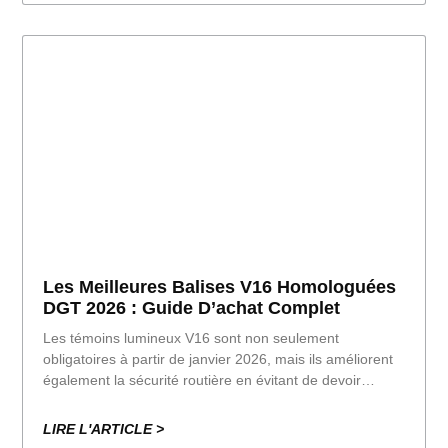
Les Meilleures Balises V16 Homologuées
DGT 2026 : Guide D’achat Complet
Les témoins lumineux V16 sont non seulement
obligatoires à partir de janvier 2026, mais ils améliorent
également la sécurité routière en évitant de devoir
quitter le véhicule en cas de panne ou d'accident. Si
vous souhaitez en équiper votre voiture,
LIRE L'ARTICLE >