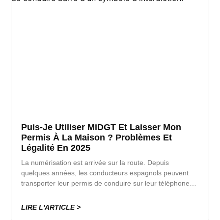
Puis-Je Utiliser MiDGT Et Laisser Mon
Permis À La Maison ? Problèmes Et
Légalité En 2025
La numérisation est arrivée sur la route. Depuis
quelques années, les conducteurs espagnols peuvent
transporter leur permis de conduire sur leur téléphone
portable grâce à l'application MiDGT, un outil officiel de
la Direction générale du trafic. Mais il y a
LIRE L'ARTICLE >