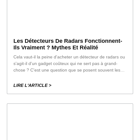
Les Détecteurs De Radars Fonctionnent-
Ils Vraiment ? Mythes Et Réalité
Cela vaut-il la peine d'acheter un détecteur de radars ou
s'agit-il d'un gadget coûteux qui ne sert pas à grand-
chose ? C'est une question que se posent souvent les
conducteurs qui veulent éviter les amendes pour excès
de vitesse. Dans cet article, nous démystifions les
LIRE L'ARTICLE >