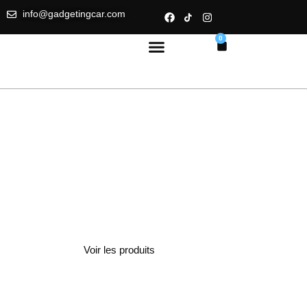
info@gadgetingcar.com
0
Votre voiture,
votre style.
Les Meilleurs Accessoires Automobiles
Voir les produits
Contact