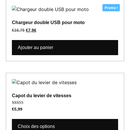
Promo !
Chargeur double USB pour moto
€
16,75
€
7,96
Ajouter au panier
Capot du levier de vitesses
Note
€
5,99
5.00
sur 5
Choix des options