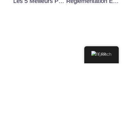
Les 5 Meilleurs Pare-Soleil De Voiture Sur Amazon En 2025 : Guide D'achat
Réglementation Et Exigences Légales Pour L'utilisation Des Remorques En Espagne (2025)
French
Recevoir des
alertes sur
les nouveaux
Envoyer
produits