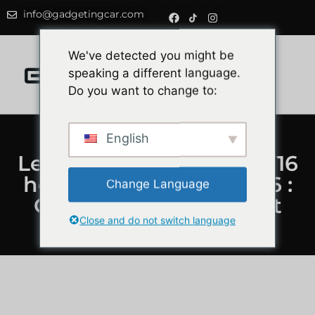
info@gadgetingcar.com
0
We've detected you might be
speaking a different language.
Do you want to change to:
English
Les meilleures balises V16
homologuées DGT 2026 :
Change Language
Guide d’achat complet
Close and do not switch language