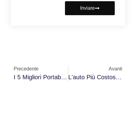
Inviare
Precedente
Avanti
I 5 Migliori Portabici Per Auto Nel 2025: Confronto Completo E Raccomandazioni
L'auto Più Costosa Del Mondo: Il Lusso Al Suo Massimo Splendore