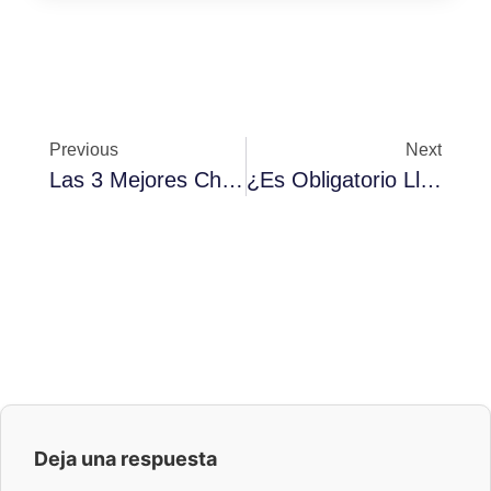
Previous
Next
Las 3 Mejores Chaquetas De Motero En 2026
¿Es Obligatorio Llevar La Baliza V16, Chaleco O Triángulos En 2026 (España)?
Deja una respuesta