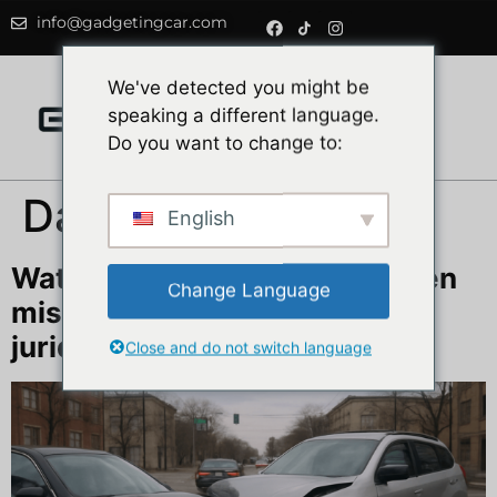
info@gadgetingcar.com
0
We've detected you might be
speaking a different language.
Do you want to change to:
Dag:
21 juni 2025
English
Wat te doen als je dashcam een
Change Language
misdrijf vastlegt? Ethische en
juridische gids
Close and do not switch language