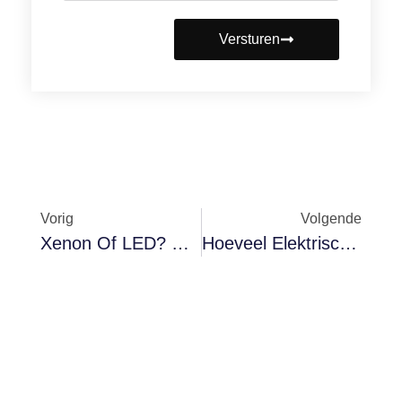
Versturen
Vorig
Volgende
Xenon Of LED? Bijgewerkte Vergelijking 2025
Hoeveel Elektrische Auto's Worden Er In 2024 Verkocht? Totale Verkoop En Toonaangevende Merken