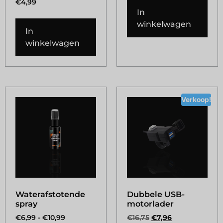
€
4,99
In
winkelwagen
In
winkelwagen
Verkoop!
Waterafstotende
Dubbele USB-
spray
motorlader
€
6,99
-
€
10,99
€
16,75
€
7,96