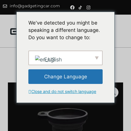
info@gadgetingcar.com
0
We've detected you might be
speaking a different language.
Do you want to change to:
English
Siliconen trechter
voor auto
Change Language
Close and do not switch language