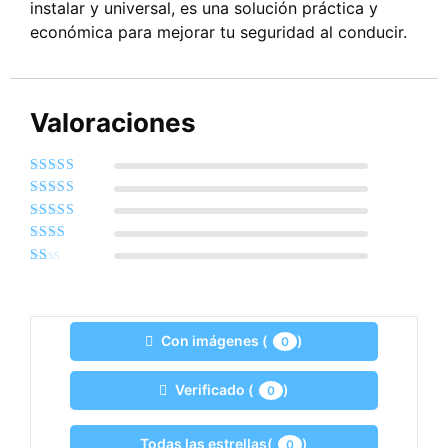
instalar y universal, es una solución práctica y
económica para mejorar tu seguridad al conducir.
Valoraciones
Valorado con
5
de 5
Valorado
con
4
de 5
Valorado
con
3
de
Valorado
5
con
2
Valorado
de 5
con
1
de
5
Con imágenes (
)
0
Verificado (
)
0
Todas las estrellas(
)
0