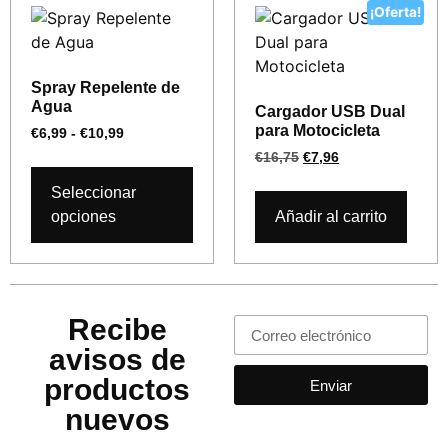
¡Oferta!
Spray Repelente de
Agua
Cargador USB Dual
para Motocicleta
€
6,99
-
€
10,99
€
16,75
€
7,96
Seleccionar
opciones
Añadir al carrito
Recibe
avisos de
productos
Enviar
nuevos