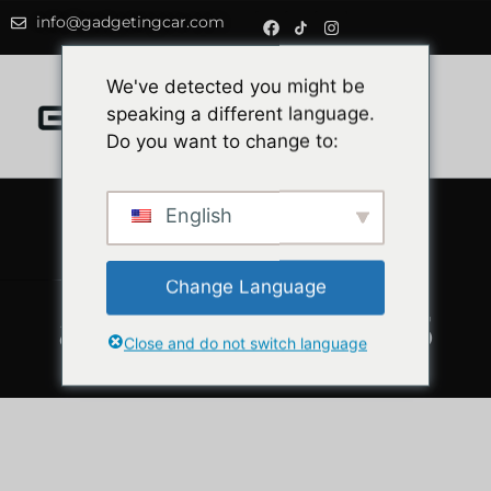
info@gadgetingcar.com
0
We've detected you might be
speaking a different language.
Do you want to change to:
English
¿Xenon o LED?
Comparativa
Change Language
actualizada 2025
Close and do not switch language