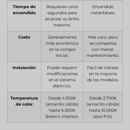
Tiempo de
Requieren unos
Encendido
encendido
segundos para
instantáneo.
alcanzar su brillo
máximo.
Costo
Generalmente
Más caro, pero
más económico
se compensa
en la compra
con menor
inicial.
mantenimiento.
Instalación
Puede requerir
Fácil de instalar
modificaciones
en la mayoría
en el sistema
de los modelos.
eléctrico.
Temperatura
Desde 4.300K
Desde 2.700K
de color
(amarillo cálido)
(amarillo cálido)
hasta 6.000K
hasta 10.000K
(blanco intenso).
(azul frío).