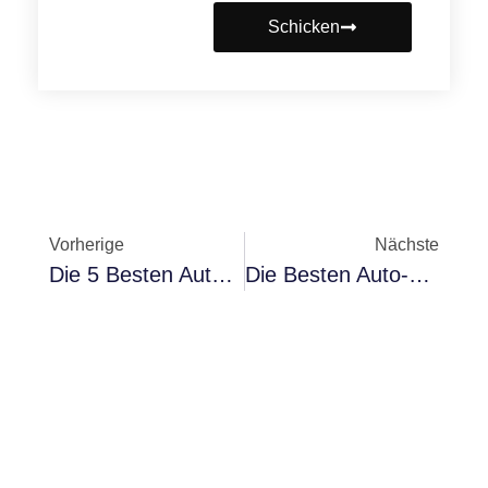
Schicken
Vorherige
Nächste
Die 5 Besten Autoreifenfüller Im Jahr 2025: Vergleich Und Kaufratgeber
Die Besten Auto-Diebstahlsicherungen Im Jahr 2025: Vollständiger Leitfaden