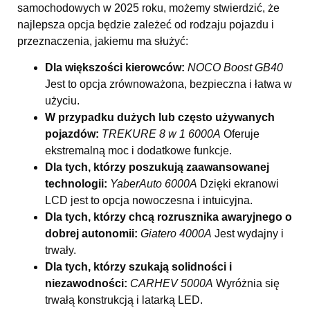
samochodowych w 2025 roku, możemy stwierdzić, że
najlepsza opcja będzie zależeć od rodzaju pojazdu i
przeznaczenia, jakiemu ma służyć:
Dla większości kierowców:
NOCO Boost GB40
Jest to opcja zrównoważona, bezpieczna i łatwa w
użyciu.
W przypadku dużych lub często używanych
pojazdów:
TREKURE 8 w 1 6000A
Oferuje
ekstremalną moc i dodatkowe funkcje.
Dla tych, którzy poszukują zaawansowanej
technologii:
YaberAuto 6000A
Dzięki ekranowi
LCD jest to opcja nowoczesna i intuicyjna.
Dla tych, którzy chcą rozrusznika awaryjnego o
dobrej autonomii:
Giatero 4000A
Jest wydajny i
trwały.
Dla tych, którzy szukają solidności i
niezawodności:
CARHEV 5000A
Wyróżnia się
trwałą konstrukcją i latarką LED.