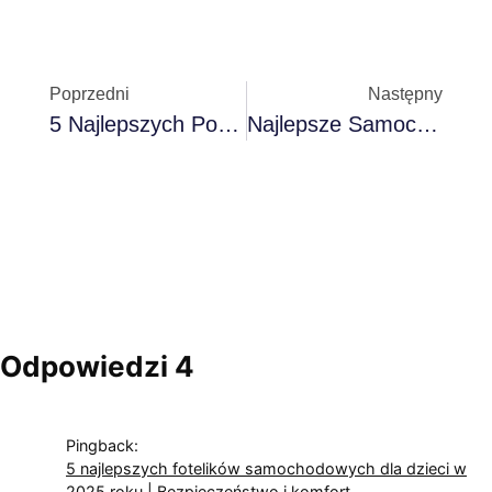
Poprzedni
Następny
5 Najlepszych Pompek Do Opon Samochodowych W 2025 Roku: Porównanie I Poradnik Zakupowy
Najlepsze Samochodowe Systemy Antykradzieżowe W 2025 Roku: Kompletny Przewodnik
Odpowiedzi 4
Pingback:
5 najlepszych fotelików samochodowych dla dzieci w
2025 roku | Bezpieczeństwo i komfort