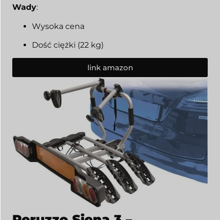
Wady
:
Wysoka cena
Dość ciężki (22 kg)
link amazon
Peruzzo Siena 3
–