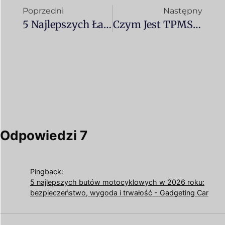
Poprzedni
Następny
5 Najlepszych Łańcuchów Śniegowych Do Samochodów W 2025 Roku: Porównanie I Poradnik Zakupowy
Czym Jest TPMS I Dlaczego Jest Niezbędny W Twoim Samochodzie? Kompletny Poradnik Na Rok 2025
Odpowiedzi 7
Pingback:
5 najlepszych butów motocyklowych w 2026 roku:
bezpieczeństwo, wygoda i trwałość - Gadgeting Car