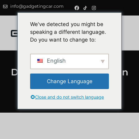
info@gadgetingcar.com
0
We've detected you might be
speaking a different language.
Do you want to change to:
English
Die 5 besten Sportreifen
2025: Vergleich und
Change Language
Testberichte
Close and do not switch language