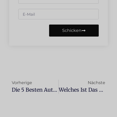
Schicken
Vorherige
Nächste
Die 5 Besten Auto-Lufterfrischer, Die Sie 2025 Ausprobieren Sollten: Verabschieden Sie Sich Von Schlechten Gerüchen!
Welches Ist Das Günstigste Elektroauto Im Jahr 2025? Preis, Reichweite Und Alternativen