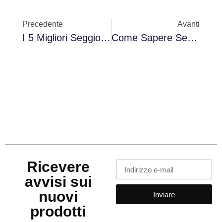
Precedente
Avanti
I 5 Migliori Seggiolini Auto Del 2025: Sicurezza E Comfort Garantiti
Come Sapere Se La Tua Auto Può Entrare In Una Zona A Basse Emissioni (LEZ)
Ricevere
avvisi sui
nuovi
Inviare
prodotti