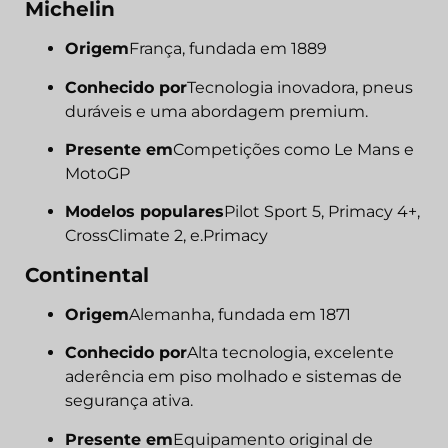
Michelin
Origem
França, fundada em 1889
Conhecido por
Tecnologia inovadora, pneus
duráveis e uma abordagem premium.
Presente em
Competições como Le Mans e
MotoGP
Modelos populares
Pilot Sport 5, Primacy 4+,
CrossClimate 2, e.Primacy
Continental
Origem
Alemanha, fundada em 1871
Conhecido por
Alta tecnologia, excelente
aderência em piso molhado e sistemas de
segurança ativa.
Presente em
Equipamento original de