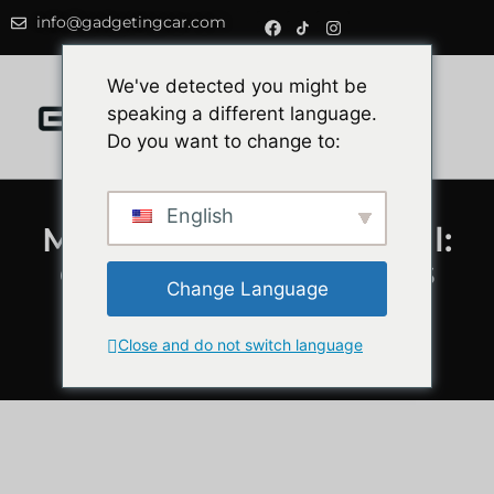
info@gadgetingcar.com
0
We've detected you might be
speaking a different language.
Do you want to change to:
English
Michelin vs Continental:
quais são os melhores
Change Language
pneus para o seu
automóvel em 2025?
Close and do not switch language