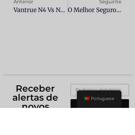
Anterior
Seguinte
Vantrue N4 Vs N5 - Comparação Entre Câmaras De Traço?
O Melhor Seguro Automóvel Em Espanha Em 2025: Classificado Por Caso
Receber
alertas de
Portuguese
novos
Enviar
produtos