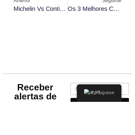
Anterior
Seguinte
Michelin Vs Continental: Quais São Os Melhores Pneus Para O Seu Automóvel Em 2025?
Os 3 Melhores Carregadores Para Computadores Portáteis Em 2025
Receber
Portuguese
alertas de
novos
Enviar
produtos