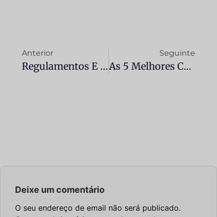
Anterior
Seguinte
Regulamentos E Requisitos Legais Para A Utilização De Reboques Em Espanha (2025)
As 5 Melhores Correntes De Neve Para Carros Em 2025: Comparação E Guia De Compra
Deixe um comentário
O seu endereço de email não será publicado.