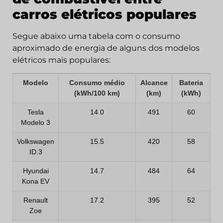
carros elétricos populares
Segue abaixo uma tabela com o consumo
aproximado de energia de alguns dos modelos
elétricos mais populares:
Modelo
Consumo médio
Alcance
Bateria
(kWh/100 km)
(km)
(kWh)
Tesla
14.0
491
60
Modelo 3
Volkswagen
15.5
420
58
ID.3
Hyundai
14.7
484
64
Kona EV
Renault
17.2
395
52
Zoe