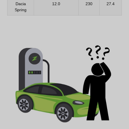
Dacia
12.0
230
27.4
Spring