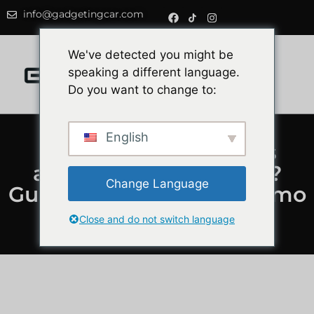
info@gadgetingcar.com
0
We've detected you might be
speaking a different language.
Do you want to change to:
English
Quanto consomem os
automóveis eléctricos?
Change Language
Guia completo de consumo
e custos reais
Close and do not switch language