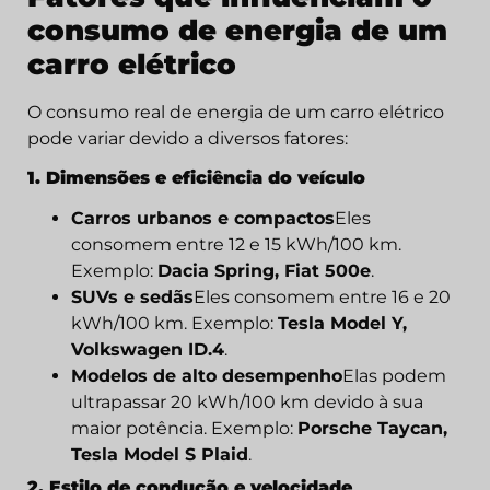
consumo de energia de um
carro elétrico
O consumo real de energia de um carro elétrico
pode variar devido a diversos fatores:
1. Dimensões e eficiência do veículo
Carros urbanos e compactos
Eles
consomem entre 12 e 15 kWh/100 km.
Exemplo:
Dacia Spring
,
Fiat 500e
.
SUVs e sedãs
Eles consomem entre 16 e 20
kWh/100 km. Exemplo:
Tesla Model Y
,
Volkswagen ID.4
.
Modelos de alto desempenho
Elas podem
ultrapassar 20 kWh/100 km devido à sua
maior potência. Exemplo:
Porsche Taycan
,
Tesla Model S Plaid
.
2. Estilo de condução e velocidade