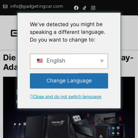
info@gadgetingcar.com
0
We've detected you might be
speaking a different language.
Do you want to change to:
Die 5 besten kabellosen CarPlay-
English
Adapter (Vergleich 2026)
Change Language
Close and do not switch language