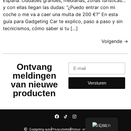
España: ciudades grandes, medianas, zonas turísticas…
y con ellas llegan las dudas: “¿Puedo entrar con mi
coche o me va a caer una multa de 200 €?” En esta
guía para Gadgeting Car te explico, paso a paso y sin
tecnicismos, cómo saber si tu […]
Volgende
→
Ontvang
meldingen
van nieuwe
Versturen
producten
Dutch
Gadgeting-auto
Privacybeleid
Retour- en restitutiebeleid