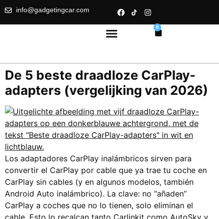
info@gadgetingcar.com
0
De 5 beste draadloze CarPlay-
adapters (vergelijking van 2026)
Los adaptadores CarPlay inalámbricos sirven para
convertir el CarPlay por cable que ya trae tu coche en
CarPlay sin cables (y en algunos modelos, también
Android Auto inalámbrico). La clave: no “añaden”
CarPlay a coches que no lo tienen, solo eliminan el
cable. Esto lo recalcan tanto Carlinkit como AutoSky y