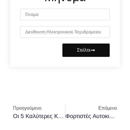
Στείλτε
Προηγούμενο
Επόμενο
Οι 5 Καλύτερες Κάμερες Αυτοκινήτου Για Το Αυτοκίνητό Σας (Ενημέρωση 2026)
Φορτιστές Αυτοκινήτου USB: Ποιος Είναι Ο Καλύτερος Για Εσάς Το 2025;