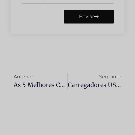
Enviar
Anterior
Seguinte
As 5 Melhores Câmeras Veiculares Para O Seu Carro (atualização De 2026)
Carregadores USB Para Automóvel: Qual É O Melhor Para Si Em 2025?