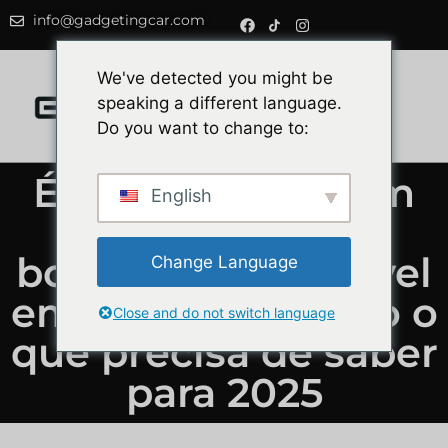
info@gadgetingcar.com
0
We've detected you might be
speaking a different language.
Do you want to change to:
É legal gravar com
English
uma câmara de
bordo de automóvel
Change Language
em Espanha? Tudo o
Close and do not switch language
que precisa de saber
para 2025