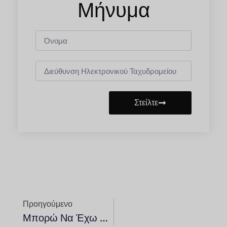
Μήνυμα
Στείλτε
Προηγούμενο
Μπορώ Να Έχω Προσαρμοσμένα Φώτα LED, Ατμοσφαιρικά Φώτα Ή Φώτα Νέον Στο Αυτοκίνητό Μου;