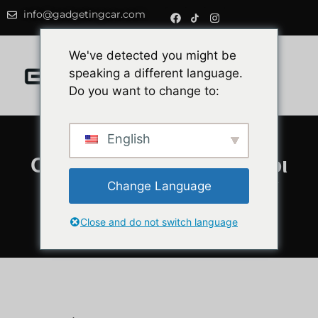
info@gadgetingcar.com
0
We've detected you might be
speaking a different language.
Do you want to change to:
English
Οι 5 καλύτεροι ασύρματοι
προσαρμογείς CarPlay
Change Language
(σύγκριση 2026)
Close and do not switch language