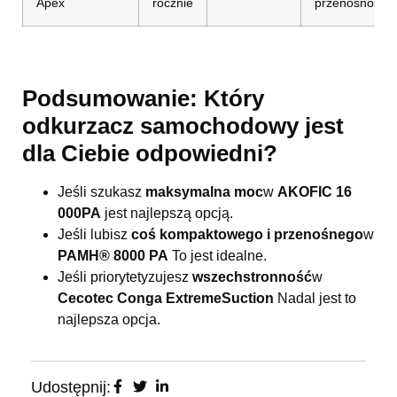
Apex
rocznie
przenośność
Podsumowanie: Który
odkurzacz samochodowy jest
dla Ciebie odpowiedni?
Jeśli szukasz
maksymalna moc
w
AKOFIC 16
000PA
jest najlepszą opcją.
Jeśli lubisz
coś kompaktowego i przenośnego
w
PAMH® 8000 PA
To jest idealne.
Jeśli priorytetyzujesz
wszechstronność
w
Cecotec Conga ExtremeSuction
Nadal jest to
najlepsza opcja.
Udostępnij: