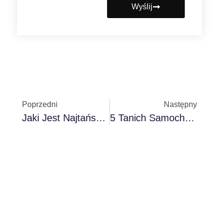
Wyślij
Poprzedni
Następny
Jaki Jest Najtańszy Samochód Elektryczny W 2025 Roku? Cena, Zasięg I Alternatywy
5 Tanich Samochodów, Których Nie Powinieneś Kupować W Hiszpanii W 2025 Roku