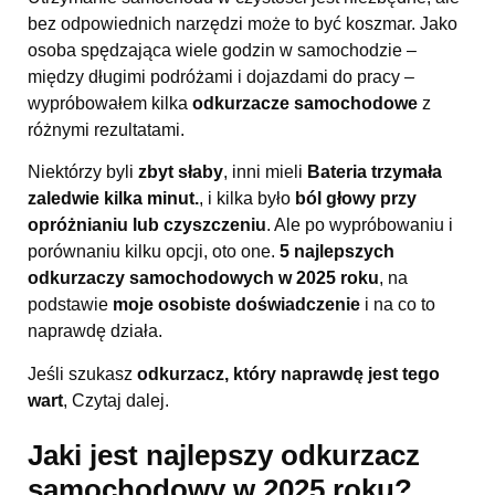
bez odpowiednich narzędzi może to być koszmar. Jako
osoba spędzająca wiele godzin w samochodzie –
między długimi podróżami i dojazdami do pracy –
wypróbowałem kilka
odkurzacze samochodowe
z
różnymi rezultatami.
Niektórzy byli
zbyt słaby
, inni mieli
Bateria trzymała
zaledwie kilka minut.
, i kilka było
ból głowy przy
opróżnianiu lub czyszczeniu
. Ale po wypróbowaniu i
porównaniu kilku opcji, oto one.
5 najlepszych
odkurzaczy samochodowych w 2025 roku
, na
podstawie
moje osobiste doświadczenie
i na co to
naprawdę działa.
Jeśli szukasz
odkurzacz, który naprawdę jest tego
wart
, Czytaj dalej.
Jaki jest najlepszy odkurzacz
samochodowy w 2025 roku?