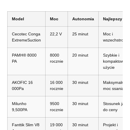
Model
Moc
Autonomia
Najlepszy dla
Cecotec Conga
22,2 V
25 minut
Moc i
ExtremeSuction
wszechstronn
PAMH® 8000
8000
20 minut
Szybkie i
PA
rocznie
kompaktowe
użycie
AKOFIC 16
16 000
30 minut
Maksymalna
000Pa
rocznie
moc ssania
Milunho
9500
30 minut
Stosunek jakoś
9,500PA
rocznie
do ceny
Fanttik Slim V8
19 000
30 minut
Projekt i