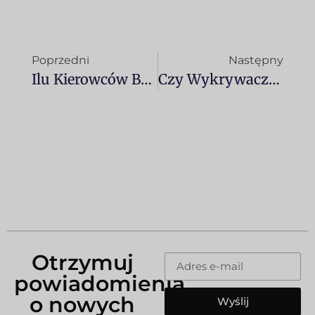
Poprzedni
Następny
Ilu Kierowców Będzie Korzystać Z Kamer Samochodowych W 2025 Roku? Dane I Trendy W Hiszpanii I Europie
Czy Wykrywacze Radarów Naprawdę Działają? Mity A Rzeczywistość
Otrzymuj
powiadomienia
o nowych
Wyślij