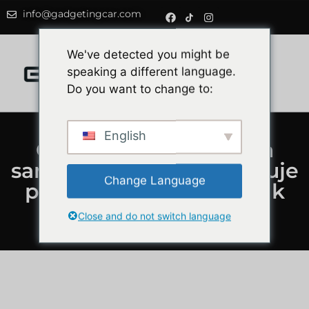
info@gadgetingcar.com
0
We've detected you might be
speaking a different language.
Do you want to change to:
English
Co zrobić, jeśli kamera
samochodowa zarejestruje
Change Language
przestępstwo? Poradnik
etyczny i prawny
Close and do not switch language